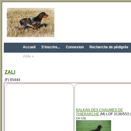
Accueil
S'inscrire...
Connexion
Recherche de pédigrée
Aide »
ZALI
(F) 65444
BALKAN DES CHAUMES DE
THIERARCHE
(M) LOF 3136/553
(
CH CS)