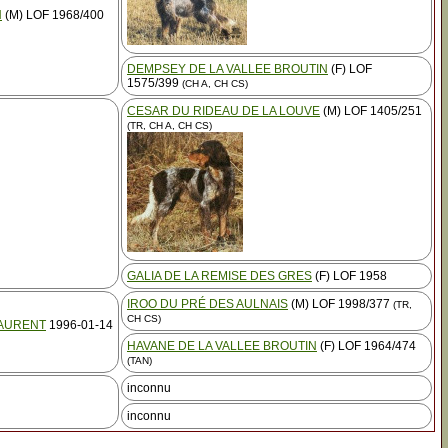
N
(M) LOF 1968/400
DEMPSEY DE LA VALLEE BROUTIN
(F) LOF
1575/399
(CH A, CH CS)
CESAR DU RIDEAU DE LA LOUVE
(M) LOF 1405/251
(TR, CH A, CH CS)
GALIA DE LA REMISE DES GRES
(F) LOF 1958
IROO DU PRÉ DES AULNAIS
(M) LOF 1998/377
(TR,
CH CS)
LAURENT
1996-01-14
HAVANE DE LA VALLEE BROUTIN
(F) LOF 1964/474
(TAN)
inconnu
inconnu