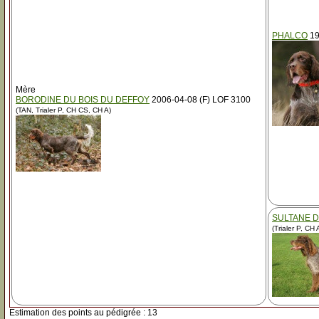
PHALCO
19
Mère
BORODINE DU BOIS DU DEFFOY
2006-04-08 (F) LOF 3100
(TAN, Trialer P, CH CS, CH A)
SULTANE D
(Trialer P, CH
Estimation des points au pédigrée : 13