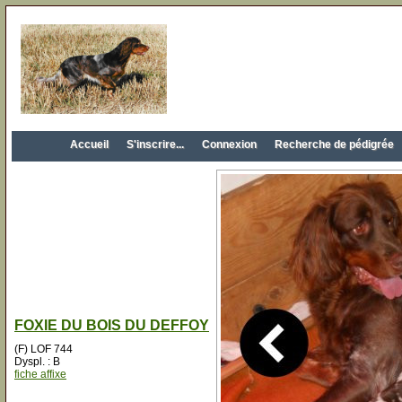
Accueil
S'inscrire...
Connexion
Recherche de pédigrée
FOXIE DU BOIS DU DEFFOY
(F) LOF 744
Dyspl. : B
fiche affixe