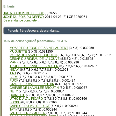
Enfants
JAIKA DU BOIS DU DEFFOY
(F) Y6555
JOXIE DU BOIS DU DEFFOY
2014-04-23 (F) LOF 3920/951
Descendance complète...
Parents, frères/soeurs, descendants...
Taux de consanguinité (estimation) : 11.4 %
MOZART DU FOND DE SAINT LAURENT
(3 X 3) : 0.032959
MUGUETTE
(3 X 3) : 0.031250
PACHA DE LA VALLEE BROUTIN
(5,6,6,6,7,7 X 5,6,6,6,7,7,8) : 0.016052
CESAR DU RIDEAU DE LA LOUVE
(5,5,5 X 4,5) : 0.015625
MARKI
(7,7,7,7,7,8,8 X 6,6,7,7,8,8,8,8) : 0.003296
TRUFFE DE LA VALLEE BROUTIN
(6,7 X 5,6,6,6,7) : 0.002686
NIZAM
(6,7,7,8 X 6,7,7,7,7,8,8) : 0.001923
TINA
(5,6 X 6,7) : 0.001709
LADY
(7,7,7,7,8,8 X 6,7,7,8,8,8,8) : 0.001587
PUCK
(7,7,8,8,8,8,8 X 7,8,8,8,8,8,8) : 0.001434
STAR DE LA VALLEE BROUTIN
(6 X 5,6) : 0.000977
CHIPSIE DE LA VALLEE BROUTIN
(6 X 5,6) : 0.000977
NETY
(7,7,8 X 6,6,7,7,7,7,8) : 0.000854
QUINETTE
(7,8,8,8,8,8 X 7,8,8,8,8) : 0.000488
UTHO DU VAL PICARD
(7,7,8,8 X 7,8,8,8,8) : 0.000366
LOOBO
(6,8,8,8 X 7,8) : 0.000366
CAPRICE DU VAL DE LUCE
(6 X 6,7) : 0.000244
TATI
(7,8,8,8,8 X 7,8,8) : 0.000244
JAP DU CORPS MOULIN
(7,8,8,8,8 X 7,8,8) : 0.000244