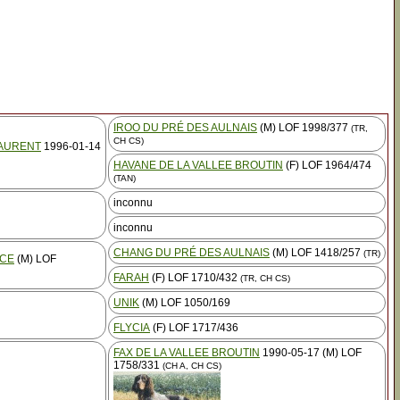
IROO DU PRÉ DES AULNAIS
(M) LOF 1998/377
(TR,
CH CS)
LAURENT
1996-01-14
HAVANE DE LA VALLEE BROUTIN
(F) LOF 1964/474
(TAN)
inconnu
inconnu
CHANG DU PRÉ DES AULNAIS
(M) LOF 1418/257
(TR)
NCE
(M) LOF
FARAH
(F) LOF 1710/432
(TR, CH CS)
UNIK
(M) LOF 1050/169
FLYCIA
(F) LOF 1717/436
FAX DE LA VALLEE BROUTIN
1990-05-17 (M) LOF
1758/331
(CH A, CH CS)