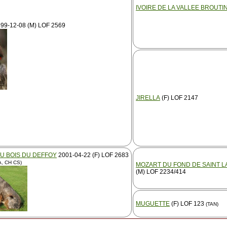
IVOIRE DE LA VALLEE BROUTI
99-12-08 (M) LOF 2569
JIRELLA
(F) LOF 2147
U BOIS DU DEFFOY
2001-04-22 (F) LOF 2683
 A, CH CS)
MOZART DU FOND DE SAINT 
(M) LOF 2234/414
MUGUETTE
(F) LOF 123
(TAN)