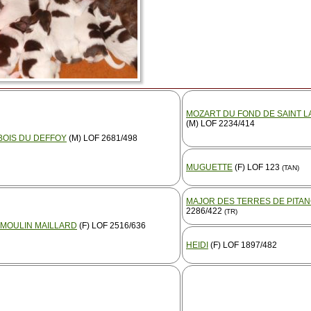
MOZART DU FOND DE SAINT 
(M) LOF 2234/414
BOIS DU DEFFOY
(M) LOF 2681/498
MUGUETTE
(F) LOF 123
(TAN)
MAJOR DES TERRES DE PITA
2286/422
(TR)
 MOULIN MAILLARD
(F) LOF 2516/636
HEIDI
(F) LOF 1897/482