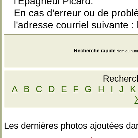
l'Epagneul Picard.
En cas d'erreur ou de probl
l'adresse courriel suivante
Recherche rapide
Nom ou num
Recherch
A
B
C
D
E
F
G
H
I
J
K
Les dernières photos ajoutées dan