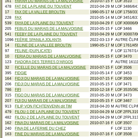
161
FARAH DU MARAIS DE LA MALVOISINE
2010-07-15
F
LOF 3510
478
FAT DE LA PLAINE DU TOUVENT
2010-04-29
M
LOF 3486/64
17
FAX DE LA VALLEE BROUTIN
1990-05-17
M
LOF 1758/33
228
FAX
2010-05-14
M
LOF 3451/63
539
FAYA DE LA PLAINE DU TOUVENT
2010-04-29
F
LOF X0006/0
205
FEBUS DU MARAIS DE LA MALVOISINE
2010-05-15
F
LOF 3466
541
FEEBY DE LA PLAINE DU TOUVENT
2010-04-29
M
LOF X0007/0
1096
FEÉRIE SPANILA JOLANTA
2022-03-13
F
AUTRE ČLP/
14
FELINE DE LA VALLEE BROUTIN
1990-05-17
M
LOF 1761/45
97
FELINE (DUPLICATE)
F
LOF 11767/1
10
FERIA DU MARAIS DE LA MALVOISINE
2010-05-15
F
LOF 3470
123
FIADORA DES TERRES D'ARGOS
F
AUTRE 1611
32
FICELLE DU MARAIS DE LA MALVOISINE
2010-07-15
F
LOF 3506
395
FIDGIE
2010-05-14
F
LOF 3453
164
FIDJI DU MARAIS DE LA MALVOISINE
2010-07-15
F
LOF 3509
206
FIDJI DU MARAIS DE LA MALVOISINE
2010-05-15
F
LOF 3471
786
FIFI
2010-12-18
F
LOF 3535/36
315
FIGO DU MARAIS DE LA MALVOISINE
2010-05-20
M
LOF 3473
207
FIJI DU MARAIS DE LA MALVOISINE
2010-05-15
F
LOF 3467
913
FILIP VON FICHTENVENN dit TIM
2018-04-20
M
AUTRE CLP/
479
FILOU-1 DE LA PLAINE DU TOUVENT
2010-04-29
M
LOF 2FPL31
482
FILOU-2 DE LA PLAINE DU TOUVENT
2010-04-29
M
LOF 2FPL31
162
FINA DU MARAIS DE LA MALVOISINE
2010-07-16
F
LOF 3507
240
FINA DE LA FERME DU CHEZ
F
LOF 1130
163
FINE DU MARAIS DE LA MALVOISINE
2010-07-16
F
LOF 3508