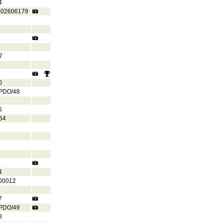
4
202606179
7
0
PDO/48
6
64
4
00012
7
PDO/49
8