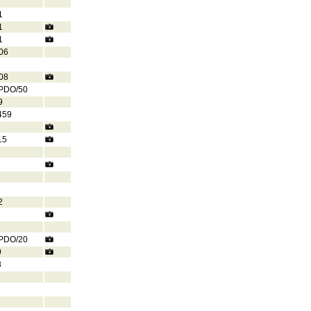
1
1
1
06
08
PDO/50
9
459
15
2
PDO/20
9
3