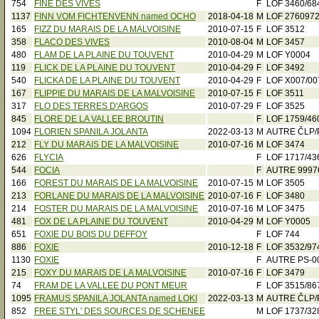
754
FINE DES VIVES
F
LOF 3460/68
1137
FINN VOM FICHTENVENN named OCHO
2018-04-18
M
LOF 276097
165
FIZZ DU MARAIS DE LA MALVOISINE
2010-07-15
F
LOF 3512
358
FLACO DES VIVES
2010-08-04
M
LOF 3457
480
FLAM DE LA PLAINE DU TOUVENT
2010-04-29
M
LOF Y0004
119
FLICK DE LA PLAINE DU TOUVENT
2010-04-29
F
LOF 3492
540
FLICKA DE LA PLAINE DU TOUVENT
2010-04-29
F
LOF X007/00
167
FLIPPIE DU MARAIS DE LA MALVOISINE
2010-07-15
F
LOF 3511
317
FLO DES TERRES D'ARGOS
2010-07-29
F
LOF 3525
845
FLORE DE LA VALLEE BROUTIN
F
LOF 1759/46
1094
FLORIEN SPANILA JOLANTA
2022-03-13
M
AUTRE ČLP/
212
FLY DU MARAIS DE LA MALVOISINE
2010-07-16
M
LOF 3474
626
FLYCIA
F
LOF 1717/43
544
FOCIA
F
AUTRE 9997
166
FOREST DU MARAIS DE LA MALVOISINE
2010-07-15
M
LOF 3505
213
FORLANE DU MARAIS DE LA MALVOISINE
2010-07-16
F
LOF 3480
214
FOSTER DU MARAIS DE LA MALVOISINE
2010-07-16
M
LOF 3475
481
FOX DE LA PLAINE DU TOUVENT
2010-04-29
M
LOF Y0005
651
FOXIE DU BOIS DU DEFFOY
F
LOF 744
886
FOXIE
2010-12-18
F
LOF 3532/97
1130
FOXIE
F
AUTRE PS-0
215
FOXY DU MARAIS DE LA MALVOISINE
2010-07-16
F
LOF 3479
74
FRAM DE LA VALLEE DU PONT MEUR
F
LOF 3515/86
1095
FRAMUS SPANILA JOLANTA named LOKI
2022-03-13
M
AUTRE ČLP/
852
FREE STYL' DES SOURCES DE SCHENEE
M
LOF 1737/32