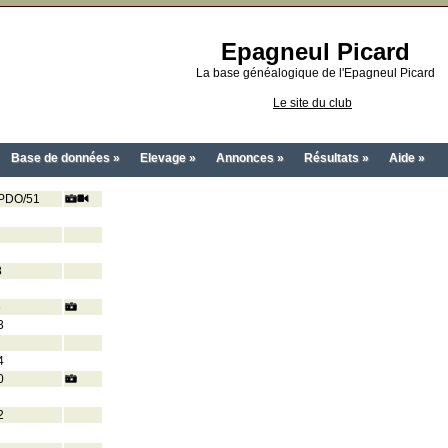
Epagneul Picard
La base généalogique de l'Epagneul Picard
Le site du club
Base de données »
Elevage »
Annonces »
Résultats »
Aide »
PDO/51
8
6
3
4
0
2