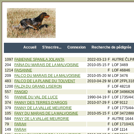
Accueil
S'inscrire...
Connexion
Recherche de pédigrée
1097
FABIENNE SPANILA JOLANTA
2022-03-13
F
AUTRE ČLP/
204
FAÏNA DU MARAIS DE LA MALVOISINE
2010-05-15
F
LOF 3469
1214
FAISANNE
F
LOF 46846
209
FALCO DU MARAIS DE LA MALVOISINE
2010-05-20
M
LOF 3476
483
FALCO DE LA PLAINE DU TOUVENT
2010-04-29
M
LOF 2FPL31
1200
FALZA DU GRAND LISERON
F
LOF 48218
557
FANGIO
M
LOF 349662
51
FANNIE DU VAL DE LUCE
1990-04-19
F
LOF 1735/44
374
FANNY DES TERRES D'ARGOS
2010-07-29
F
LOF 9112
379
FANNY DE LA VALLéE MEURDRIE
F
LOF 1775/44
105
FANY DU MARAIS DE LA MALVOISINE
2010-05-15
F
LOF 3472/86
584
FANY DE LA VALLéE MEURDRIE
F
AUTRE 1644
79
FARAH
F
LOF 1710/43
149
FARAH
F
LOF 1114